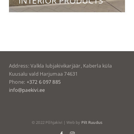
INTERIOR PRODUCTS
Address: Valkla lubjakivikarjäär, Kaberla küla
Kuusalu vald Harjumaa 74631
Phone:
+372 6 097 885
info@paekivi.ee
© 2022 Põhjakivi | Web by
Pilt Ruudus
Facebook
Instagram