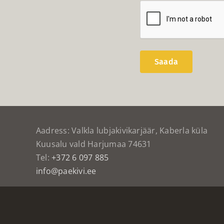
Aadress: Valkla lubjakivikarjäär, Kaberla küla
Kuusalu vald Harjumaa 74631
Tel:
+372 6 097 885
info@paekivi.ee
© 2022 Põhjakivi | Web by
Pilt Ruudus