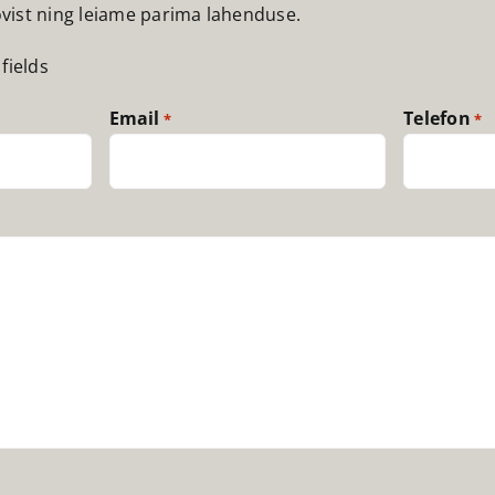
ovist ning leiame parima lahenduse.
fields
Email
Telefon
*
*