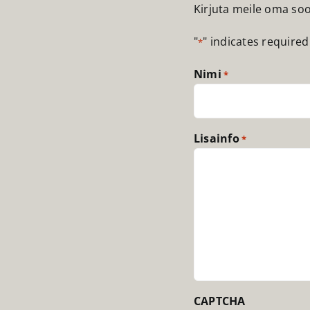
Kirjuta meile oma so
"
" indicates required 
*
Nimi
*
Lisainfo
*
CAPTCHA