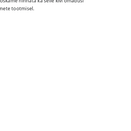
oskame hinnata ka selle kivi omadusi
ete tootmisel.