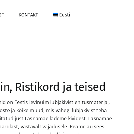
ST
KONTAKT
Eesti
in, Ristikord ja teised
d on Eestis levinuim lubjakivist ehitusmaterjal,
aposte ja kõike muud, mis vähegi lubjakivist teha
hitatud just Lasnamäe lademe kividest. Lasnamäe
rdlast, vastavalt vajadusele. Peame au sees