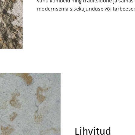
vanu kombeid ning traditsioone ja samas 
modernsema sisekujunduse või tarbeesem
Lihvitud